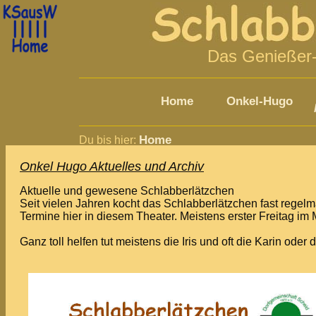
LOG:2026-08-09-03:35:08 Schlabber 216.73.217.18 archiv.htm 201
Das Genießer-
Home
Onkel-Hugo
Home
Du bis hier:
Onkel Hugo Aktuelles und Archiv
Aktuelle und gewesene Schlabberlätzchen
Seit vielen Jahren kocht das Schlabberlätzchen fast regelm
Termine hier in diesem Theater. Meistens erster Freitag im 
Ganz toll helfen tut meistens die Iris und oft die Karin oder 