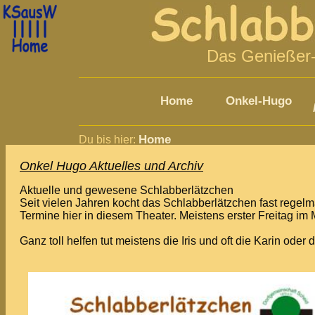
LOG:2026-08-09-14:44:05 Schlabber 216.73.216.172 archiv.htm 20
Das Genießer-
Home
Onkel-Hugo
Home
Du bis hier:
Onkel Hugo Aktuelles und Archiv
Aktuelle und gewesene Schlabberlätzchen
Seit vielen Jahren kocht das Schlabberlätzchen fast regelm
Termine hier in diesem Theater. Meistens erster Freitag im 
Ganz toll helfen tut meistens die Iris und oft die Karin oder 