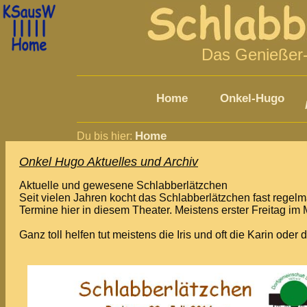
LOG:2026-08-06-09:05:51 Schlabber 216.73.216.251 archiv.htm 20
Das Genießer-
Home
Onkel-Hugo
Home
Du bis hier:
Onkel Hugo Aktuelles und Archiv
Aktuelle und gewesene Schlabberlätzchen
Seit vielen Jahren kocht das Schlabberlätzchen fast regelm
Termine hier in diesem Theater. Meistens erster Freitag im 
Ganz toll helfen tut meistens die Iris und oft die Karin oder 